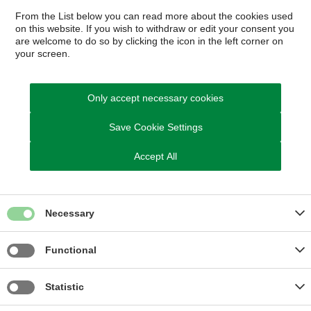
From the List below you can read more about the cookies used
on this website. If you wish to withdraw or edit your consent you
are welcome to do so by clicking the icon in the left corner on
your screen.
Only accept necessary cookies
Home
Find dit undervisningstilbud
Save Cookie Settings
Accept All
Egedal Musik- og Kulturskole
Dronning Dagmars Vej 200
3650 Ølstykke
Necessary
CVR nr. 29188386
EAN nr. 5798008080999
Functional
P-nr. 1003428552
Statistic
E-mail:
musikogkulturskolen@egekom.dk