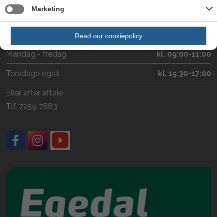
Marketing
Telefontid
Sekretær Jeanne Hartvig træffes:
Read our cookiepolicy
Mandag - fredag
kl. 09:00-11:00
Torsdage også
kl. 15:30-17:00
Eller efter aftale
Tlf. 7259 7883
Facebook
Instagram
YouTube