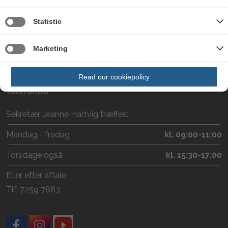
3650 Ølstykke
CVR nr. 29188386
Statistic
EAN nr. 5798008080999
P-nr. 1003428552
Marketing
E-mail:
musikogkulturskolen@egekom.dk
Read our cookiepolicy
Telefontid
Sekretær Jeanne Hartvig træffes:
Mandag - fredag
kl. 09:00-11:00
Torsdage også
kl. 15:30-17:00
Eller efter aftale
Tlf. 7259 7883